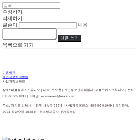
수정하기
삭제하기
글쓴이
내용
댓글 쓰기
목록으로 가기
이용약관
개인정보처리방침
사업자정보확인
상호: 더블유에스스튜디오 | 대표: 우수현 | 개인정보관리책임자: 더블유에스스튜디오 | 전화:
010-9392-1031 | 이메일: woosoows@naver.com
주소: 경기도 성남시 수정구 사송동 627-3 | 사업자등록번호:
889-86-01949
| 통신판매:
2024-성남수정-1038호
| 호스팅제공자: (주)식스샵