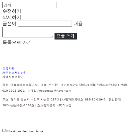
수정하기
삭제하기
글쓴이
내용
댓글 쓰기
목록으로 가기
이용약관
개인정보처리방침
사업자정보확인
상호: 더블유에스스튜디오 | 대표: 우수현 | 개인정보관리책임자: 더블유에스스튜디오 | 전화:
010-9392-1031 | 이메일: woosoows@naver.com
주소: 경기도 성남시 수정구 사송동 627-3 | 사업자등록번호:
889-86-01949
| 통신판매:
2024-성남수정-1038호
| 호스팅제공자: (주)식스샵