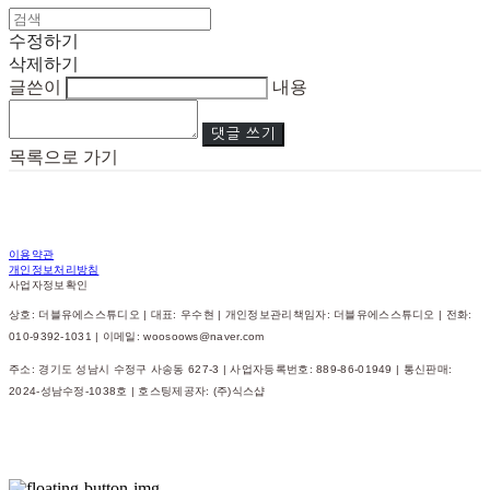
수정하기
삭제하기
글쓴이
내용
댓글 쓰기
목록으로 가기
이용약관
개인정보처리방침
사업자정보확인
상호: 더블유에스스튜디오 | 대표: 우수현 | 개인정보관리책임자: 더블유에스스튜디오 | 전화:
010-9392-1031 | 이메일: woosoows@naver.com
주소: 경기도 성남시 수정구 사송동 627-3 | 사업자등록번호:
889-86-01949
| 통신판매:
2024-성남수정-1038호
| 호스팅제공자: (주)식스샵