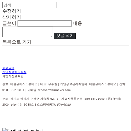
수정하기
삭제하기
글쓴이
내용
댓글 쓰기
목록으로 가기
이용약관
개인정보처리방침
사업자정보확인
상호: 더블유에스스튜디오 | 대표: 우수현 | 개인정보관리책임자: 더블유에스스튜디오 | 전화:
010-9392-1031 | 이메일: woosoows@naver.com
주소: 경기도 성남시 수정구 사송동 627-3 | 사업자등록번호:
889-86-01949
| 통신판매:
2024-성남수정-1038호
| 호스팅제공자: (주)식스샵