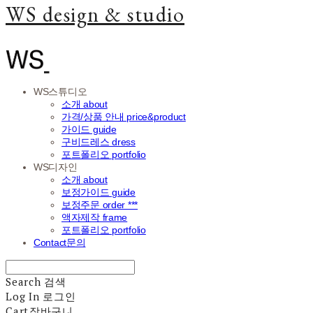
WS design & studio
WS스튜디오
소개 about
가격/상품 안내 price&product
가이드 guide
구비드레스 dress
포트폴리오 portfolio
WS디자인
소개 about
보정가이드 guide
보정주문 order ***
액자제작 frame
포트폴리오 portfolio
Contact문의
Search
검색
Log In
로그인
Cart
장바구니