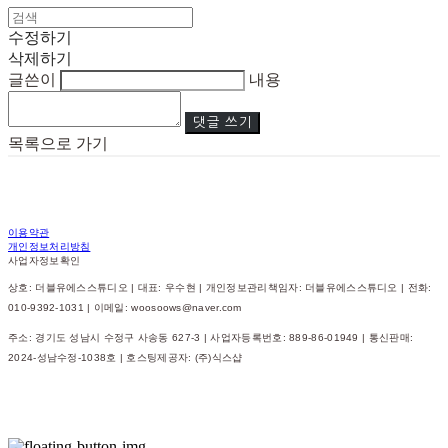
수정하기
삭제하기
글쓴이
내용
댓글 쓰기
목록으로 가기
이용약관
개인정보처리방침
사업자정보확인
상호: 더블유에스스튜디오 | 대표: 우수현 | 개인정보관리책임자: 더블유에스스튜디오 | 전화:
010-9392-1031 | 이메일: woosoows@naver.com
주소: 경기도 성남시 수정구 사송동 627-3 | 사업자등록번호:
889-86-01949
| 통신판매:
2024-성남수정-1038호
| 호스팅제공자: (주)식스샵