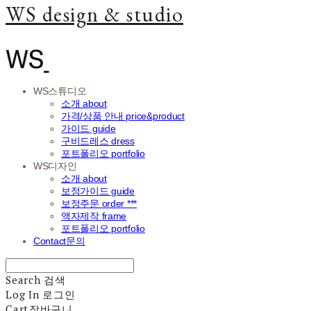
WS design & studio
WS스튜디오
소개 about
가격/상품 안내 price&product
가이드 guide
구비드레스 dress
포트폴리오 portfolio
WS디자인
소개 about
보정가이드 guide
보정주문 order ***
액자제작 frame
포트폴리오 portfolio
Contact문의
Search
검색
Log In
로그인
Cart
장바구니